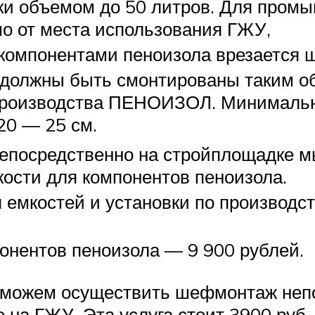
ки объемом до 50 литров. Для промы
о от места использования ГЖУ,
с компонентами пеноизола врезается 
должны быть смонтированы таким об
производства ПЕНОИЗОЛ. Минимально
20 — 25 см.
епосредственно на стройплощадке мы
ости для компонентов пеноизола.
 емкостей и установки по производст
онентов пеноизола — 9 900 рублей.
можем осуществить шефмонтаж непоср
на ГЖУ. Эта услуга стоит 3900 руб. 