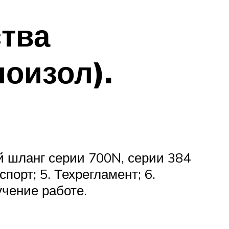
тва
оизол).
й шланг серии 700N, серии 384
порт; 5. Техрегламент; 6.
учение работе.