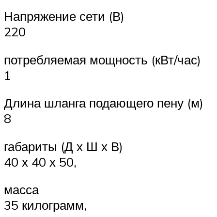
Напряжение сети (В)
220
потребляемая мощность (кВт/час)
1
Длина шланга подающего пену (м)
8
габариты (Д х Ш х В)
40 х 40 х 50,
масса
35 килограмм,