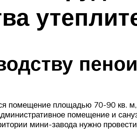
ва утеплит
водству пено
ся помещение площадью 70-90 кв. м
 административное помещение и сану
ритории мини-завода нужно провест