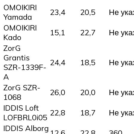
OMOIKIRI
23,4
20,5
Не ука
Yamada
OMOIKIRI
15,1
22,7
Не ука
Kado
ZorG
Grantis
24,4
18,5
Не ука
SZR-1339F-
A
ZorG SZR-
26,0
20,0
Не ука
1068
IDDIS Loft
22,8
18,7
Не ука
LOFBRL0i05
IDDIS Alborg
12,6
22,8
360