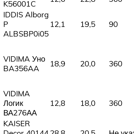
K56001C
IDDIS Alborg
P
12,1
19,5
90
ALBSBP0i05
VIDIMA Уно
18,9
20,0
360
BA356AA
VIDIMA
Логик
12,8
18,0
360
ВА276АА
KAISER
Decor 40144
28,8
20,5
Не ука