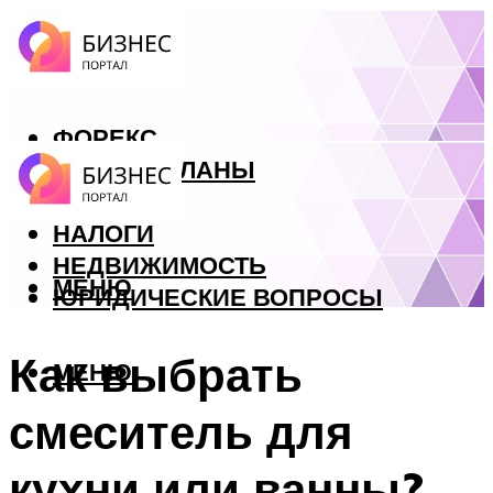
ФОРЕКС
БИЗНЕС ПЛАНЫ
КРЕДИТЫ
НАЛОГИ
НЕДВИЖИМОСТЬ
МЕНЮ
ЮРИДИЧЕСКИЕ ВОПРОСЫ
Как выбрать
МЕНЮ
смеситель для
кухни или ванны?