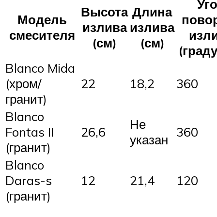
Уг
Высота
Длина
Модель
пово
излива
излива
смесителя
изл
(см)
(см)
(град
Blanco Mida
(хром/
22
18,2
360
гранит)
Blanco
Не
Fontas II
26,6
360
указан
(гранит)
Blanco
Daras-s
12
21,4
120
(гранит)