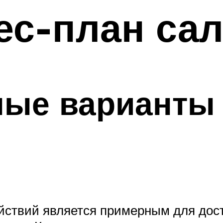
ес-план са
ные варианты 
йствий является примерным для дос