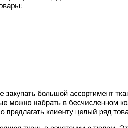
овары:
 закупать большой ассортимент тка
рые можно набрать в бесчисленном ко
о предлагать клиенту целый ряд това
ящая ткань в сочетании с тюлем. Эт