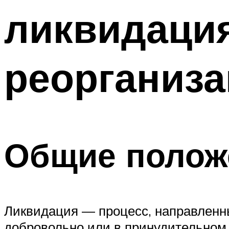
ликвидация
реорганиза
Общие полож
Ликвидация — процесс, направленн
добровольно или в принудительном 