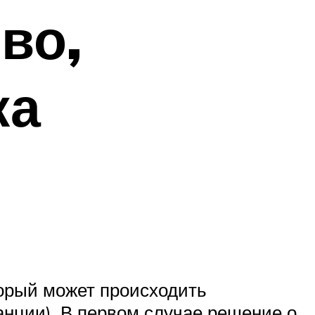
во,
жа
орый может происходить
нции). В первом случае решение о