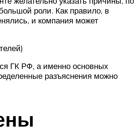
нте желательно указать причины, по
большой роли. Как правило, в
енялись, и компания может
телей)
ся ГК РФ, а именно основных
пределенные разъяснения можно
ены