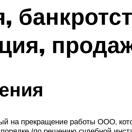
, банкротст
ция, прода
ения
ый на прекращение работы ООО, кот
порядке (по решению судебной инста