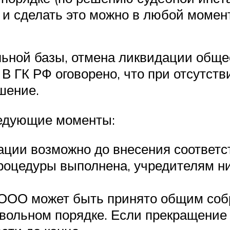
и сделать это можно в любой момент
льной базы, отмена ликвидации обще
 В ГК РФ оговорено, что при отсутст
шение.
ледующие моменты:
ации возможно до внесения соответ
роцедуры выполнена, учредителям нич
ООО может быть принято общим собра
овольном порядке. Если прекращение