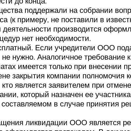
сти до конца.
бщества поддержали на собрании вопр
а (к примеру, не поставили в извест
я деятельности производится оформ
цедур нет необходимости.
сплатный. Если учредители ООО пода
 не нужно. Аналогичное требование к
тах имеется только при внесении пр
ене закрытия компании полномочия 
, кто является заявителем при отме
ании, который назначен ее участник
, составляемом в случае принятия р
ращения ликвидации ООО является ре