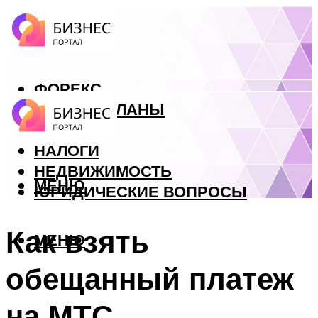
ФОРЕКС
БИЗНЕС ПЛАНЫ
КРЕДИТЫ
НАЛОГИ
НЕДВИЖИМОСТЬ
МЕНЮ
ЮРИДИЧЕСКИЕ ВОПРОСЫ
Как взять
МЕНЮ
обещанный платеж
на МТС