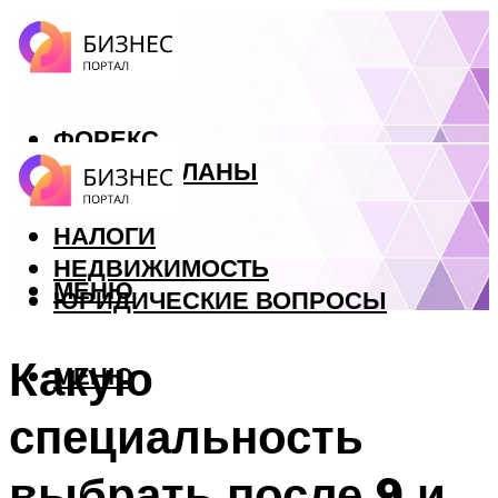
ФОРЕКС
БИЗНЕС ПЛАНЫ
КРЕДИТЫ
НАЛОГИ
НЕДВИЖИМОСТЬ
МЕНЮ
ЮРИДИЧЕСКИЕ ВОПРОСЫ
Какую
МЕНЮ
специальность
выбрать после 9 и