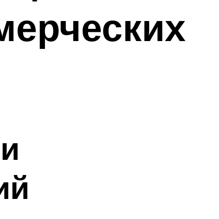
мерческих
 и
ий