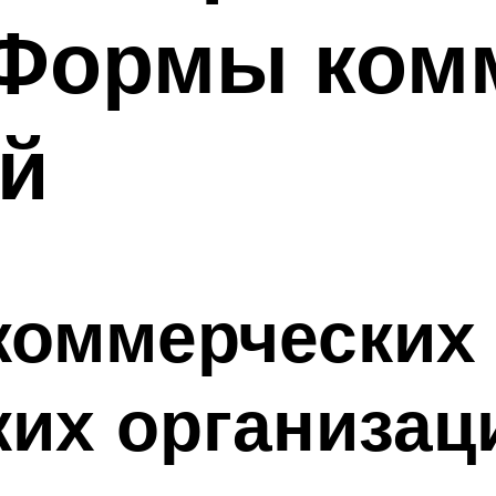
 Формы ком
й
коммерческих
их организац