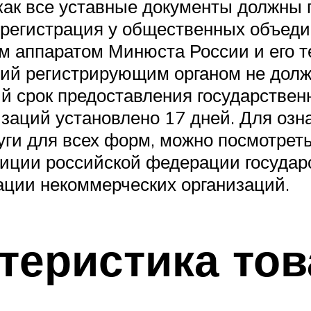
к как все уставные документы должны
я регистрация у общественных объеди
ым аппаратом Минюста России и его 
ий регистрирующим органом не долже
 срок предоставления государственн
заций установлено 17 дней. Для озн
уги для всех форм, можно посмотре
иции российской федерации государ
ации некоммерческих организаций.
теристика то