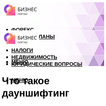
ФОРЕКС
БИЗНЕС ПЛАНЫ
КРЕДИТЫ
НАЛОГИ
НЕДВИЖИМОСТЬ
МЕНЮ
ЮРИДИЧЕСКИЕ ВОПРОСЫ
Что такое
МЕНЮ
дауншифтинг