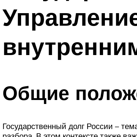
Управлени
внутренни
Общие полож
Государственный долг России – тем
разбора. В этом контексте также ва