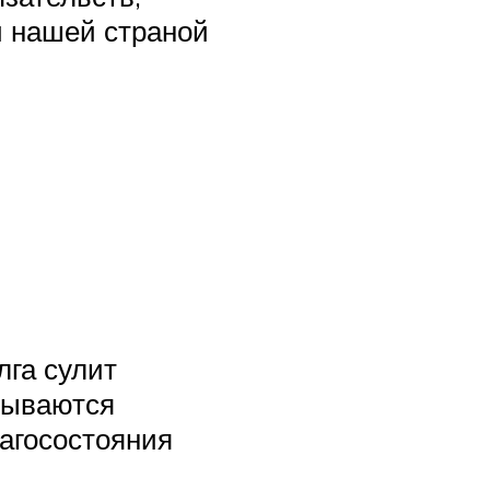
й нашей страной
га сулит
зываются
агосостояния