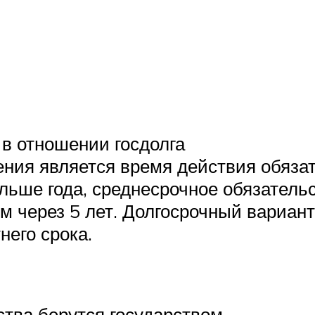
 в отношении госдолга
ения является время действия обяза
льше года, среднесрочное обязатель
м через 5 лет. Долгосрочный вариант
него срока.
ства берутся государством