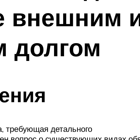
е внешним 
м долгом
ения
а, требующая детального
жен вопрос о существующих видах об