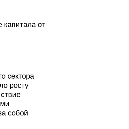
 капитала от
го сектора
ло росту
йствие
ыми
за собой