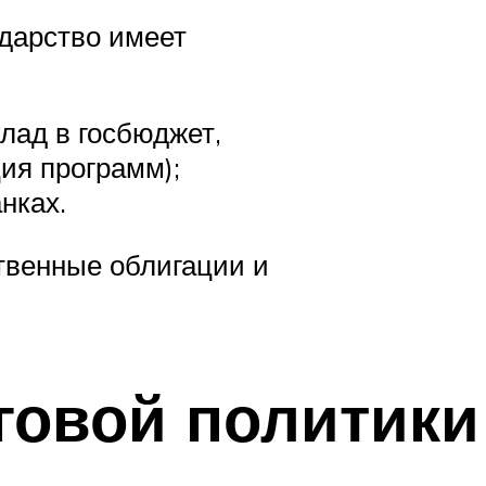
ударство имеет
лад в госбюджет,
ия программ);
нках.
ственные облигации и
говой политики