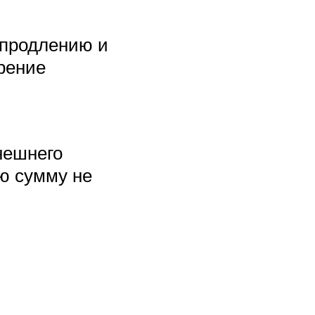
 продлению и
рение
нешнего
ую сумму не