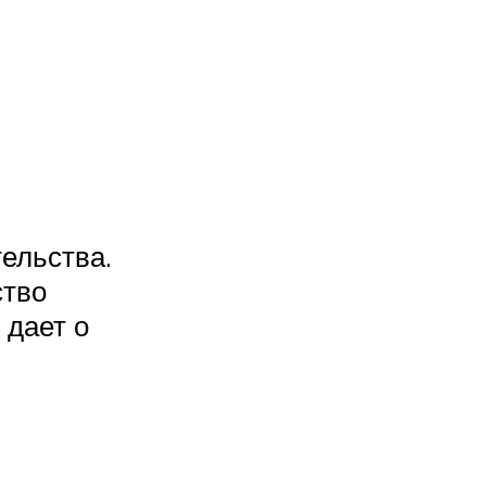
тельства.
ство
 дает о