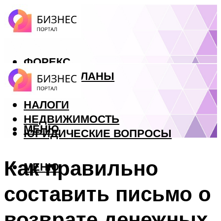
ФОРЕКС
БИЗНЕС ПЛАНЫ
КРЕДИТЫ
НАЛОГИ
НЕДВИЖИМОСТЬ
МЕНЮ
ЮРИДИЧЕСКИЕ ВОПРОСЫ
Как правильно
МЕНЮ
составить письмо о
возврате денежных