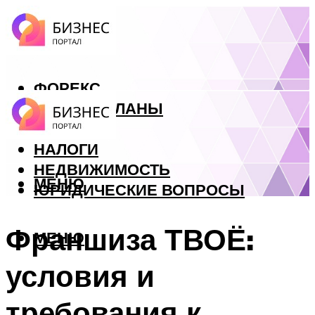
ФОРЕКС
БИЗНЕС ПЛАНЫ
КРЕДИТЫ
НАЛОГИ
НЕДВИЖИМОСТЬ
МЕНЮ
ЮРИДИЧЕСКИЕ ВОПРОСЫ
Франшиза ТВОЁ:
МЕНЮ
условия и
требования к