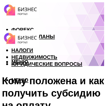
ФОРЕКС
БИЗНЕС ПЛАНЫ
КРЕДИТЫ
НАЛОГИ
НЕДВИЖИМОСТЬ
МЕНЮ
ЮРИДИЧЕСКИЕ ВОПРОСЫ
Кому положена и как
МЕНЮ
получить субсидию
на оплату