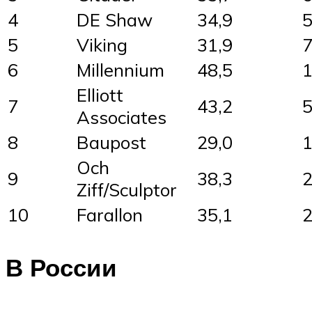
4
DE Shaw
34,9
5
5
Viking
31,9
7
6
Millennium
48,5
1
Elliott
7
43,2
5
Associates
8
Baupost
29,0
1
Och
9
38,3
2
Ziff/Sculptor
10
Farallon
35,1
2
В России