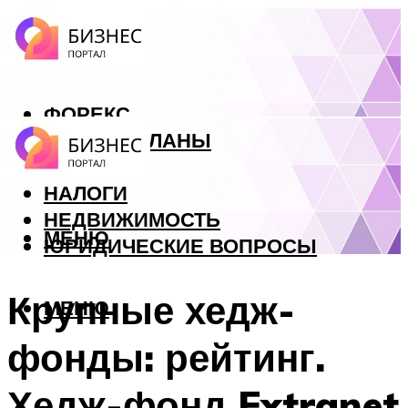
ФОРЕКС
БИЗНЕС ПЛАНЫ
КРЕДИТЫ
НАЛОГИ
НЕДВИЖИМОСТЬ
МЕНЮ
ЮРИДИЧЕСКИЕ ВОПРОСЫ
Крупные хедж-
МЕНЮ
фонды: рейтинг.
Хедж-фонд Extranet