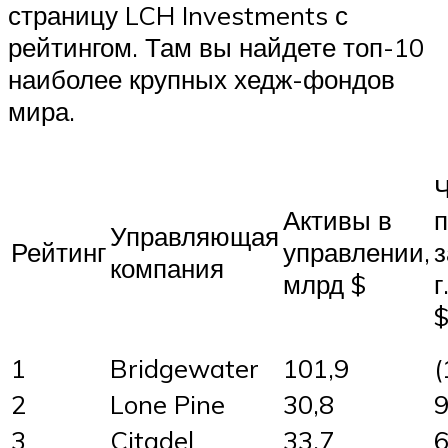
страницу LCH Investments с
рейтингом. Там вы найдете топ-10
наиболее крупных хедж-фондов
мира.
Активы в
Управляющая
Рейтинг
управлении,
з
компания
млрд $
г
1
Bridgewater
101,9
(
2
Lone Pine
30,8
9
3
Citadel
33,7
6