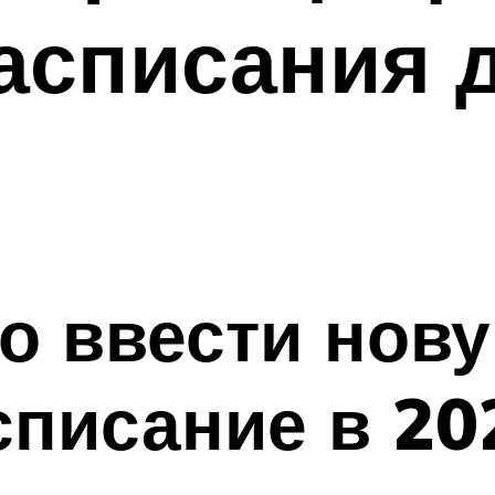
асписания 
о ввести нов
списание в 20