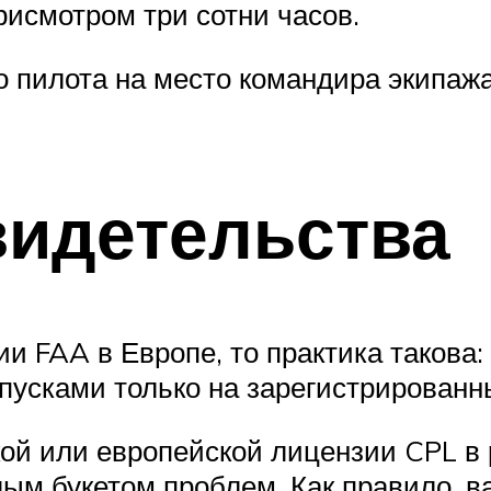
рисмотром три сотни часов.
о пилота на место командира экипажа
видетельства
и FAA в Европе, то практика такова:
усками только на зарегистрированн
ой или европейской лицензии CPL в 
лым букетом проблем. Как правило, в