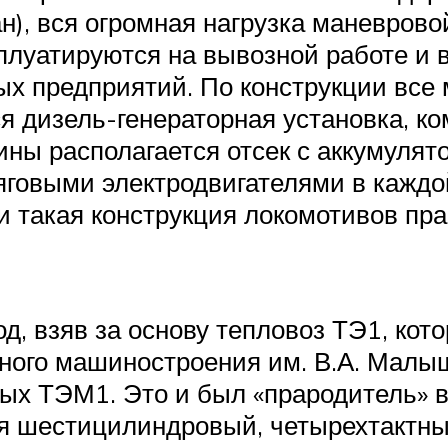
н), вся огромная нагрузка маневрово
плуатируются на вывозной работе и 
х предприятий. По конструкции все
ся дизель-генераторная установка, к
ины располагается отсек с аккумулят
тяговыми электродвигателями в каждо
и такая конструкция локомотивов пр
, взяв за основу тепловоз ТЭ1, кот
тного машиностроения им. В.А. Малыш
ых ТЭМ1. Это и был «прародитель» в
я шестицилиндровый, четырехтактны