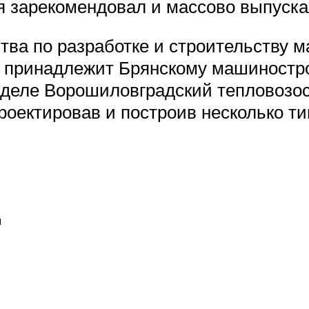
я зарекомендовал и массово выпуска
тва по разработке и строительству 
о принадлежит Брянскому машиностро
 деле Ворошиловградский тепловозос
проектировав и построив несколько т
2