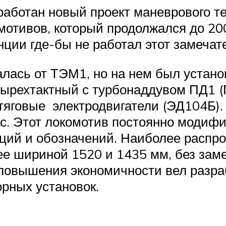
работан новый проект маневрового те
мотивов, который продолжался до 200
танции где-бы не работал этот замеча
лась от ТЭМ1, но на нем был установ
рехтактный с турбонаддувом ПД1 (
тяговые электродвигатели (ЭД104Б). 
ас. Этот локомотив постоянно модифи
ций и обозначений. Наиболее распр
ее шириной 1520 и 1435 мм, без зам
повышения экономичности вел разра
орных установок.