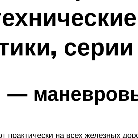
технические
тики, серии
м — маневров
т практически на всех железных дор