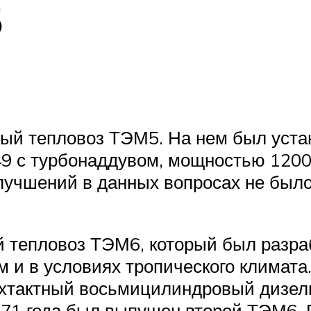
5
рвый тепловоз ТЭМ5. На нем был уст
 с турбонаддувом, мощностью 1200 
учшений в данных вопросах не было
й тепловоз ТЭМ6, который был разра
м и в условиях тропического климата
хтактный восьмицилиндровый дизель
971 года был выпущен второй ТЭМ6.