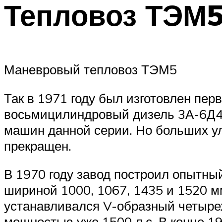
Тепловоз ТЭМ
Маневровый тепловоз ТЭМ5
Так в 1971 году был изготовлен пе
восьмицилиндровый дизель 3А-6Д49
машин данной серии. Но больших ул
прекращен.
В 1970 году завод построил опытны
шириной 1000, 1067, 1435 и 1520 м
устанавливался V-образный четыре
мощностью уже 1500 л.с. В конце 1