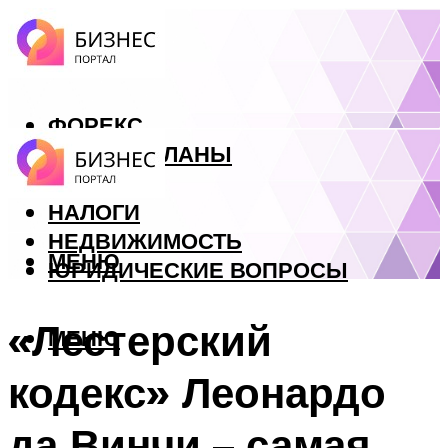
ФОРЕКС
БИЗНЕС ПЛАНЫ
КРЕДИТЫ
НАЛОГИ
НЕДВИЖИМОСТЬ
МЕНЮ
ЮРИДИЧЕСКИЕ ВОПРОСЫ
«Лестерский
МЕНЮ
кодекс» Леонардо
да Винчи – самая