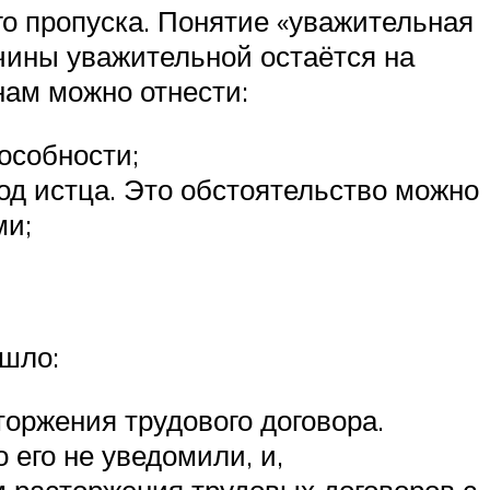
го пропуска. Понятие «уважительная
ичины уважительной остаётся на
нам можно отнести:
особности;
од истца. Это обстоятельство можно
ми;
ошло:
оржения трудового договора.
его не уведомили, и,
м расторжения трудовых договоров с