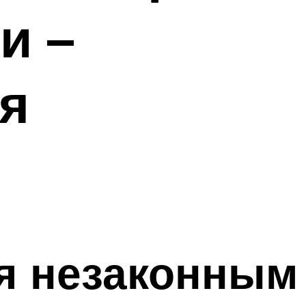
и –
я
ся незаконным