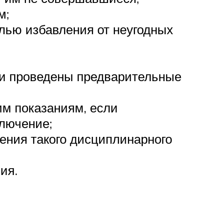
м;
лью избавления от неугодных
ли проведены предварительные
м показаниям, если
лючение;
ния такого дисциплинарного
ия.