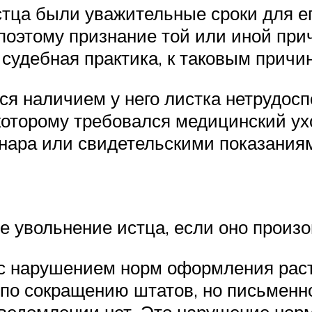
истца были уважительные сроки для е
 поэтому признание той или иной пр
 судебная практика, к таковым причи
ся наличием у него листка нетрудосп
 которому требовался медицинский ух
нара или свидетельскими показания
е увольнение истца, если оно произ
 с нарушением норм оформления раст
по сокращению штатов, но письменно 
 уведомлении нет. Это нарушение нор