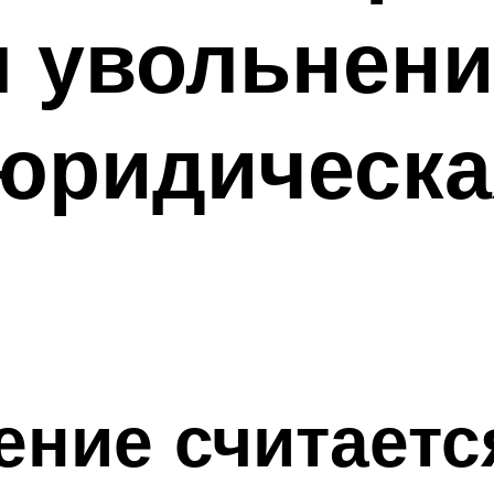
 увольнени
 юридическа
ение считает