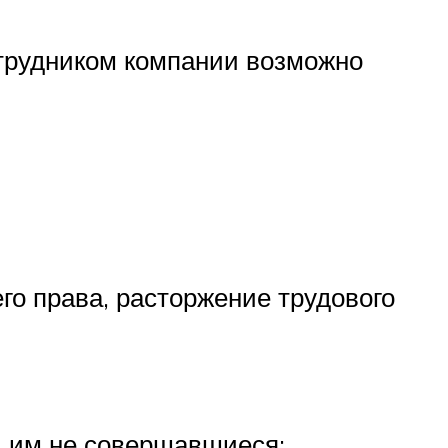
отрудником компании возможно
его права, расторжение трудового
и им не совершавшиеся;