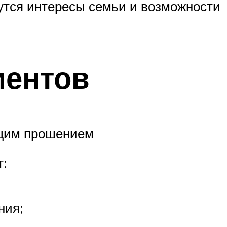
утся интересы семьи и возможности
ментов
ющим прошением
:
ния;