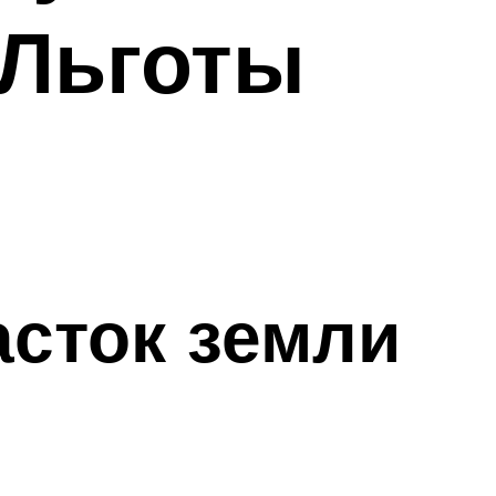
 Льготы
асток земли