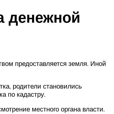
а денежной
твом предоставляется земля. Иной
стка, родители становились
а по кадастру.
смотрение местного органа власти.