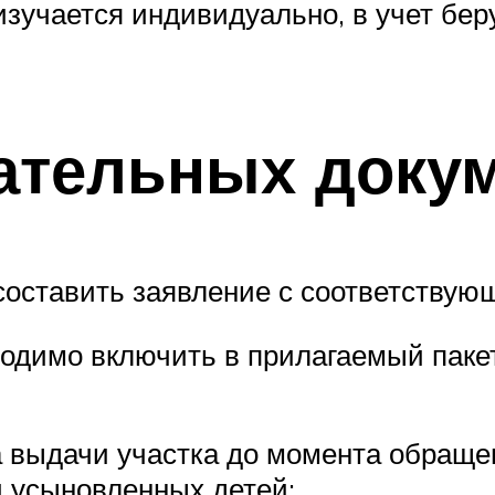
зучается индивидуально, в учет бер
ательных доку
 составить заявление с соответству
ходимо включить в прилагаемый пакет
 выдачи участка до момента обраще
и усыновленных детей;