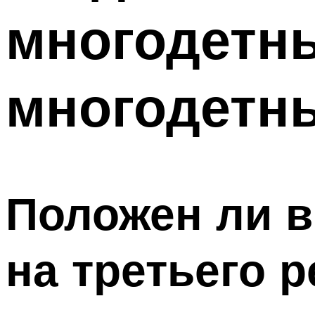
многодетн
многодетн
Положен ли в
на третьего 