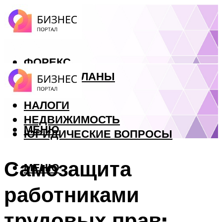
ФОРЕКС
БИЗНЕС ПЛАНЫ
КРЕДИТЫ
НАЛОГИ
НЕДВИЖИМОСТЬ
МЕНЮ
ЮРИДИЧЕСКИЕ ВОПРОСЫ
Самозащита
МЕНЮ
работниками
трудовых прав: