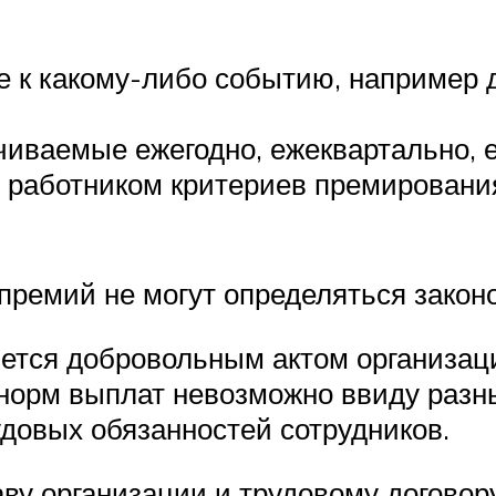
 к какому-либо событию, например 
иваемые ежегодно, ежеквартально, 
 работником критериев премирования
ремий не могут определяться закон
ется добровольным актом организац
норм выплат невозможно ввиду разн
довых обязанностей сотрудников.
аву организации и трудовому договор