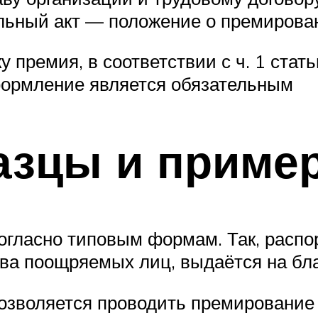
льный акт — положение о премирова
у премия, в соответствии с ч. 1 стат
формление является обязательным
азцы и приме
огласно типовым формам. Так, расп
тва поощряемых лиц, выдаётся на бла
озволяется проводить премирование 