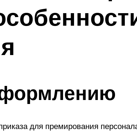
особенност
ия
оформлению
приказа для премирования персонал