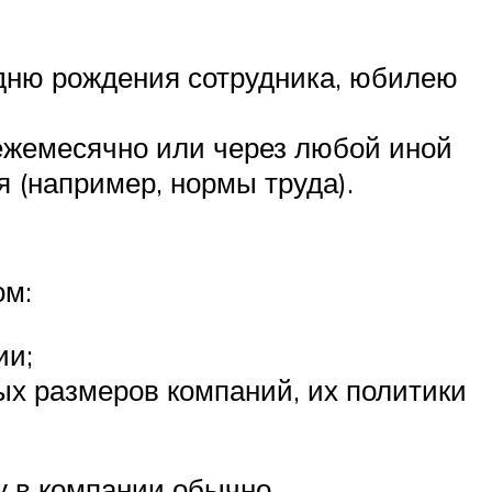
дню рождения сотрудника, юбилею
ежемесячно или через любой иной
 (например, нормы труда).
ом:
ии;
ых размеров компаний, их политики
у в компании обычно