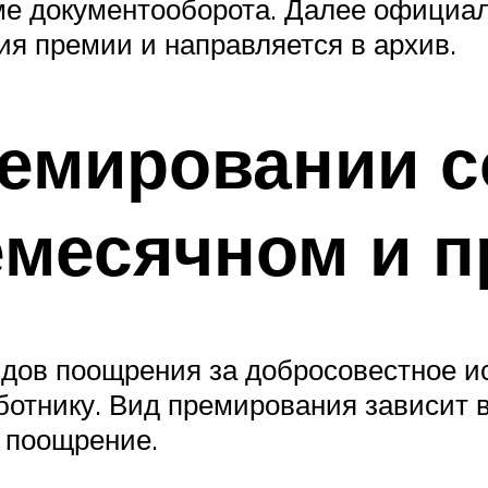
ме документооборота. Далее официал
ия премии и направляется в архив.
ремировании с
емесячном и п
видов поощрения за добросовестное 
отнику. Вид премирования зависит в
 поощрение.