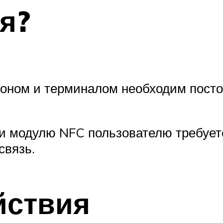
я?
ном и терминалом необходим постоя
и модулю NFC пользователю требуетс
связь.
йствия