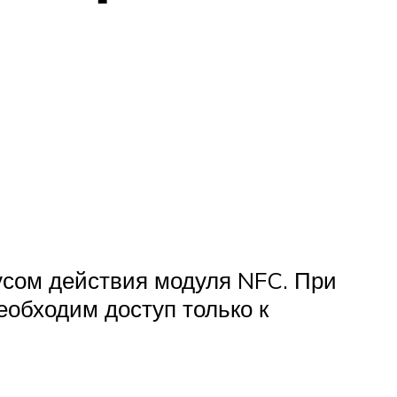
усом действия модуля NFC. При
еобходим доступ только к