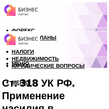
ФОРЕКС
БИЗНЕС ПЛАНЫ
КРЕДИТЫ
НАЛОГИ
НЕДВИЖИМОСТЬ
МЕНЮ
ЮРИДИЧЕСКИЕ ВОПРОСЫ
Ст. 318 УК РФ.
МЕНЮ
Применение
насилия в