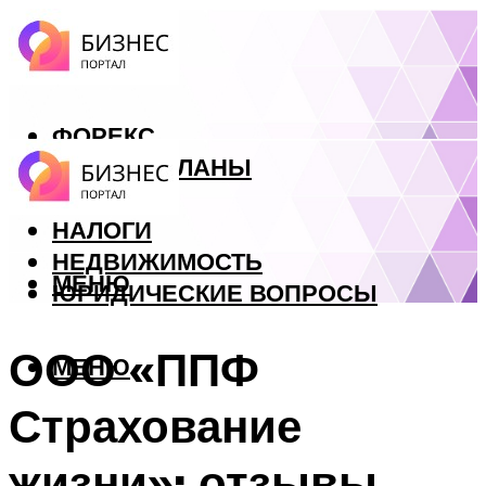
ФОРЕКС
БИЗНЕС ПЛАНЫ
КРЕДИТЫ
НАЛОГИ
НЕДВИЖИМОСТЬ
МЕНЮ
ЮРИДИЧЕСКИЕ ВОПРОСЫ
ООО «ППФ
МЕНЮ
Страхование
жизни»: отзывы