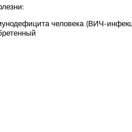
олезни:
унодефицита человека (ВИЧ-инфекци
бретенный