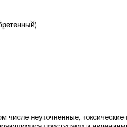
бретенный)
том числе неуточненные, токсические
торяющимися приступами и явлениям