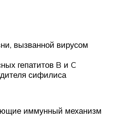
ни, вызванной вирусом
ных гепатитов B и C
удителя сифилиса
екающие иммунный механизм