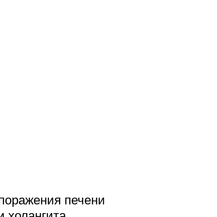
 поражения печени
и холангита