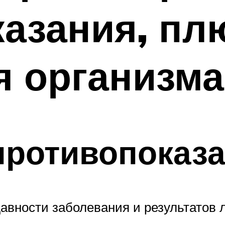
азания, пл
я организма
противопоказ
давности заболевания и результатов 