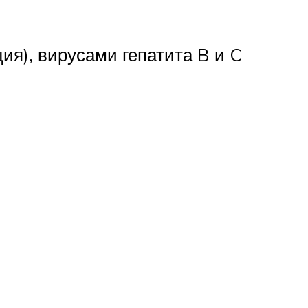
я), вирусами гепатита B и C