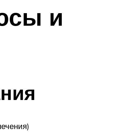
юсы и
ания
лечения)