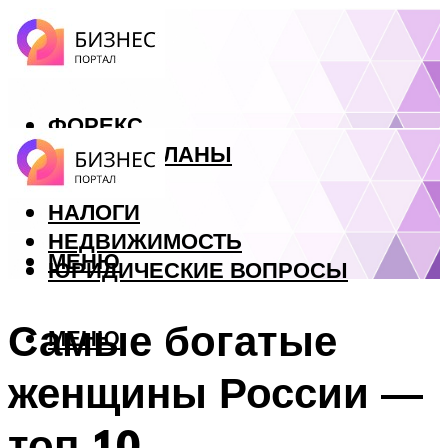
ФОРЕКС
БИЗНЕС ПЛАНЫ
КРЕДИТЫ
НАЛОГИ
НЕДВИЖИМОСТЬ
МЕНЮ
ЮРИДИЧЕСКИЕ ВОПРОСЫ
Самые богатые
МЕНЮ
женщины России —
топ 10