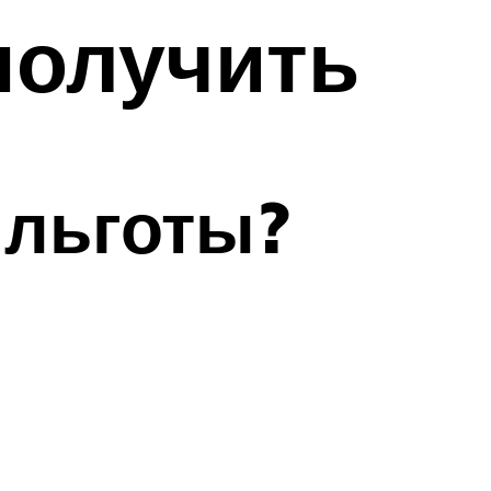
 получить
 льготы?