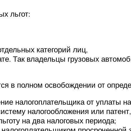
х льгот:
отдельных категорий лиц,
ате. Так владельцы грузовых автомо
ся в полном освобождении от опред
ние налогоплательщика от уплаты на
стему налогообложения или патент
ьготу на два налоговых периода;
 налогоплательщиком просроченной 