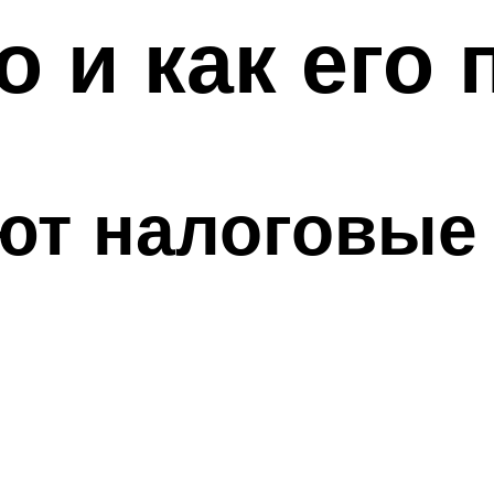
о и как его
ют налоговые
;