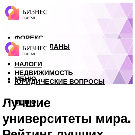
ФОРЕКС
БИЗНЕС ПЛАНЫ
КРЕДИТЫ
НАЛОГИ
НЕДВИЖИМОСТЬ
МЕНЮ
ЮРИДИЧЕСКИЕ ВОПРОСЫ
Лучшие
МЕНЮ
университеты мира.
Рейтинг лучших