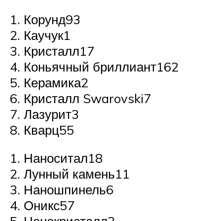
Корунд93
Каучук1
Кристалл17
Коньячный бриллиант162
Керамика2
Кристалл Swarovski7
Лазурит3
Кварц55
Наноситал18
Лунный камень11
Наношпинель6
Оникс57