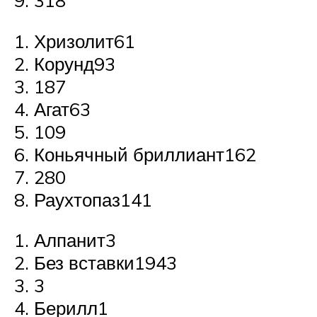
318
Хризолит61
Корунд93
187
Агат63
109
Коньячный бриллиант162
280
Раухтопаз141
Алпанит3
Без вставки1943
3
Берилл1