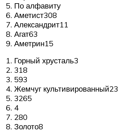
По алфавиту
Аметист308
Александрит11
Агат63
Аметрин15
Горный хрусталь3
318
593
Жемчуг культивированный23
3265
4
280
Золото8