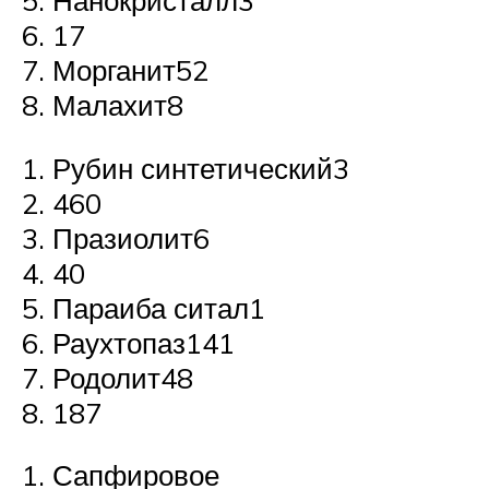
Нанокристалл3
17
Морганит52
Малахит8
Рубин синтетический3
460
Празиолит6
40
Параиба ситал1
Раухтопаз141
Родолит48
187
Сапфировое