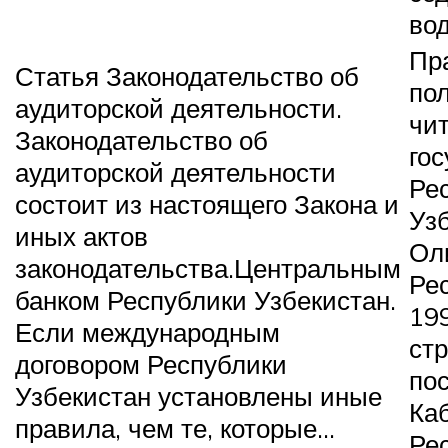
во
Пр
Статья Законодательство об
по
аудиторской деятельности.
чи
Законодательство об
го
аудиторской деятельности
Ре
состоит из настоящего Закона и
Уз
иных актов
Ол
законодательства.
Центральным
Ре
банком Республики Узбекистан.
199
Если международным
стр
договором Республики
по
Узбекистан установлены иные
Ка
правила, чем те, которые…
Ре