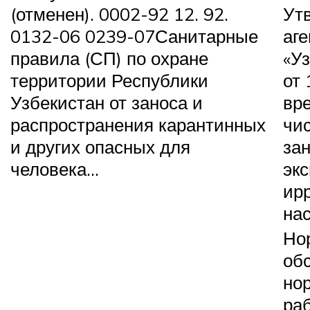
(отменен). 0002-92 12. 92.
Ут
0132-06 0239-07
Санитарные
аге
правила (СП) по охране
«У
территории Республики
от 
Узбекистан от заноса и
вр
распространения карантинных
чи
и других опасных для
зан
человека…
эк
ир
на
Но
об
но
раб