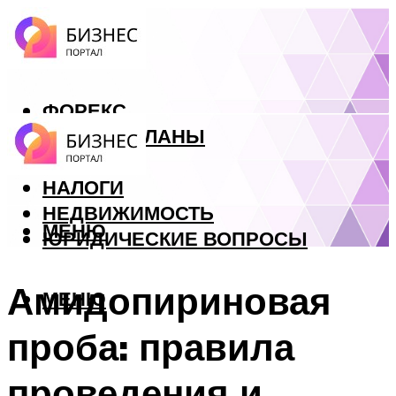
ФОРЕКС
БИЗНЕС ПЛАНЫ
КРЕДИТЫ
НАЛОГИ
НЕДВИЖИМОСТЬ
МЕНЮ
ЮРИДИЧЕСКИЕ ВОПРОСЫ
Амидопириновая
МЕНЮ
проба: правила
проведения и