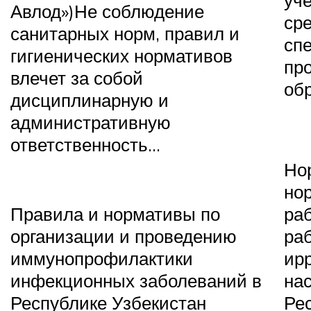
уч
Авлод»)
Не соблюдение
сре
санитарных норм, правил и
сп
гигиенических нормативов
пр
влечет за собой
об
дисциплинарную и
административную
ответственность…
Но
но
Правила и нормативы по
раб
организации и проведению
ра
иммунопрофилактики
ир
инфекционных заболеваний в
на
Республике Узбекистан
Ре