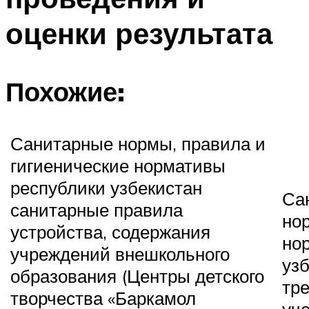
оценки результата
Похожие:
Санитарные нормы, правила и
гигиенические нормативы
республики узбекистан
Са
санитарные правила
но
устройства, содержания
но
учреждений внешкольного
уз
образования (Центры детского
тр
творчества «Баркамол