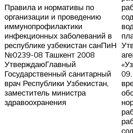
Правила и нормативы по
раб
организации и проведению
со
иммунопрофилактики
во
инфекционных заболеваний в
пл
республике узбекистан санПиН
Ут
№0239-08 Ташкент 2008
аге
Утверждаю
Главный
«Уз
Государственный санитарный
09
врач Республики Узбекистан,
вр
заместитель министра
об
здравоохранения
но
раб
раб
со