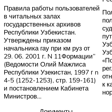
Правила работы пользователей
По
в читальных залах
по
государственных архивов
су
Республики Узбекистан.
пу
Утверждены приказом
Уз
начальника гау при км руз от
Узб
29. 06. 2001 г. N 11
Формации”
«П
(Ведомости Олий Мажлиса
ре
Республики Узекистан, 1997 г n
от
4-5 (1252-1253), стр. 159-161)
к к
и постановлением Кабинета
но
Министров…
Документы