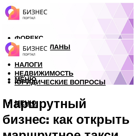
ФОРЕКС
БИЗНЕС ПЛАНЫ
КРЕДИТЫ
НАЛОГИ
НЕДВИЖИМОСТЬ
МЕНЮ
ЮРИДИЧЕСКИЕ ВОПРОСЫ
Маршрутный
МЕНЮ
бизнес: как открыть
маршрутное такси.