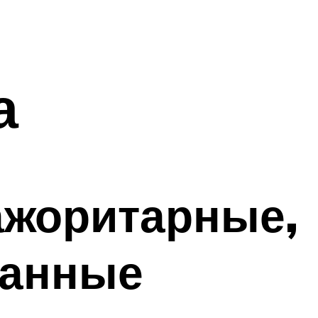
а
ажоритарные,
шанные