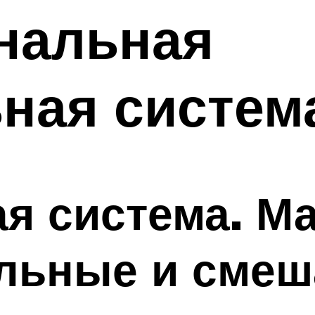
нальная
ная систем
я система. М
льные и сме