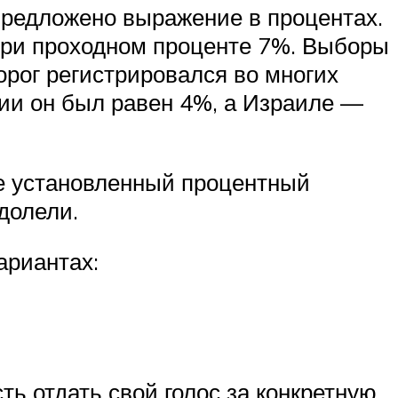
 предложено выражение в процентах.
при проходном проценте 7%. Выборы
орог регистрировался во многих
ции он был равен 4%, а Израиле —
ие установленный процентный
долели.
ариантах:
ь отдать свой голос за конкретную