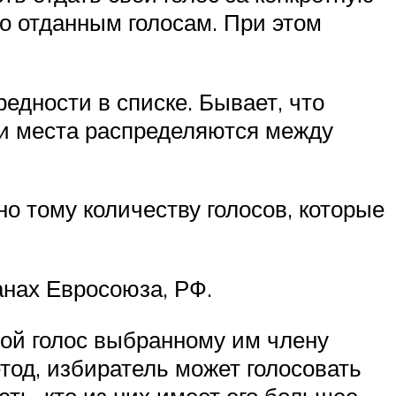
но отданным голосам. При этом
редности в списке. Бывает, что
ми места распределяются между
 тому количеству голосов, которые
анах Евросоюза, РФ.
вой голос выбранному им члену
етод, избиратель может голосовать
ать, кто из них имеет его большее