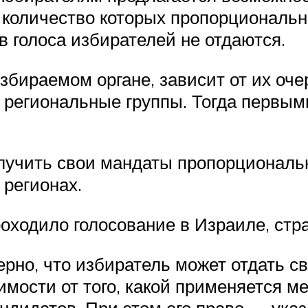
, количество которых пропорциональ
в голоса избирателей не отдаются.
збираемом органе, зависит от их оче
 региональные группы. Тогда первы
учить свои мандаты пропорционально
 регионах.
ходило голосование в Израиле, стр
ерно, что избиратель может отдать с
имости от того, какой применяется м
кандидатов. При этом его право — указ