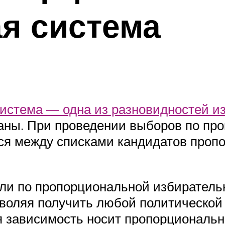
я система
система — одна из разновидностей и
ганы. При проведении выборов по пр
ся между списками кандидатов пропо
ли по пропорциональной избиратель
зволяя получить любой политической 
ая зависимость носит пропорциональн