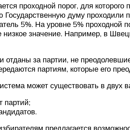
ется проходной порог, для которого
ую Государственную думу проходили 
атель 5%. На уровне 5% проходной п
ее низкое значение. Например, в Шве
ли отданы за партии, не преодолевш
ередаются партиям, которые его прео
стема может существовать в двух в
т партий;
андидатов.
избирателям предлагается возможност