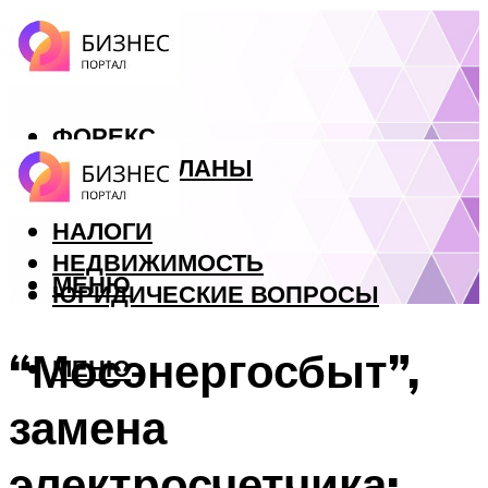
ФОРЕКС
БИЗНЕС ПЛАНЫ
КРЕДИТЫ
НАЛОГИ
НЕДВИЖИМОСТЬ
МЕНЮ
ЮРИДИЧЕСКИЕ ВОПРОСЫ
“Мосэнергосбыт”,
МЕНЮ
замена
электросчетчика: