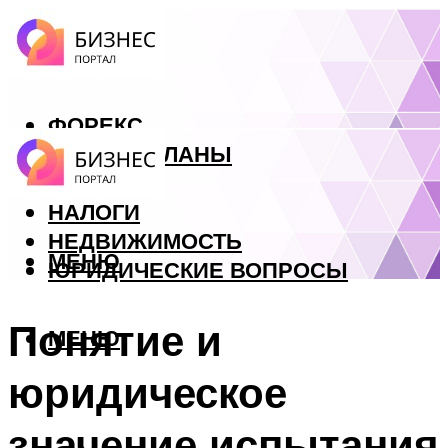
ФОРЕКС
БИЗНЕС ПЛАНЫ
КРЕДИТЫ
НАЛОГИ
НЕДВИЖИМОСТЬ
МЕНЮ
ЮРИДИЧЕСКИЕ ВОПРОСЫ
Понятие и
МЕНЮ
юридическое
значение испытания