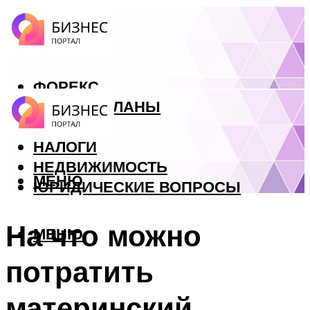
ФОРЕКС
БИЗНЕС ПЛАНЫ
КРЕДИТЫ
НАЛОГИ
НЕДВИЖИМОСТЬ
МЕНЮ
ЮРИДИЧЕСКИЕ ВОПРОСЫ
На что можно
МЕНЮ
потратить
материнский