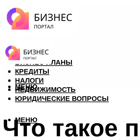
ФОРЕКС
БИЗНЕС ПЛАНЫ
КРЕДИТЫ
НАЛОГИ
МЕНЮ
НЕДВИЖИМОСТЬ
ЮРИДИЧЕСКИЕ ВОПРОСЫ
Что такое 
МЕНЮ