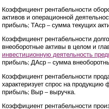
Коэффициент рентабельности оборо
активов и операционной деятельност
прибыль; ТАср – сумма текущих акти
Коэффициент рентабельности долго
внеоборотные активы в целом и гла
инвестиционную деятельность пред
прибыль; ДАср – сумма внеоборотных
Коэффициент рентабельности прода
характеризует спрос на продукцию 
прибыль; Выр – выручка.
Коэффициент рентабельности произ