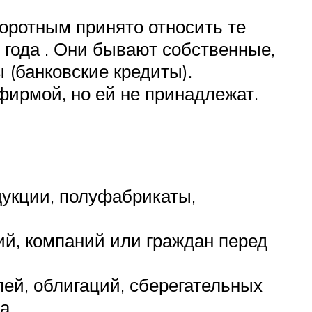
боротным принято относить те
 года . Они бывают собственные,
 (банковские кредиты).
ирмой, но ей не принадлежат.
дукции, полуфабрикаты,
ий, компаний или граждан перед
лей, облигаций, сберегательных
а.