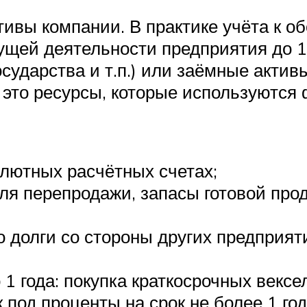
ивы компании. В практике учёта к о
кущей деятельности предприятия до 1
сударства и т.п.) или заёмные активы
то ресурсы, которые используются ф
алютных расчётных счетах;
ля перепродажи, запасы готовой про
о долги со стороны других предприят
 года: покупка краткосрочных вексе
 под проценты на срок не более 1 год