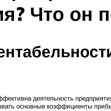
я? Что он 
ентабельност
эффективна деятельность предприяти
ывать основные коэффициенты прибы