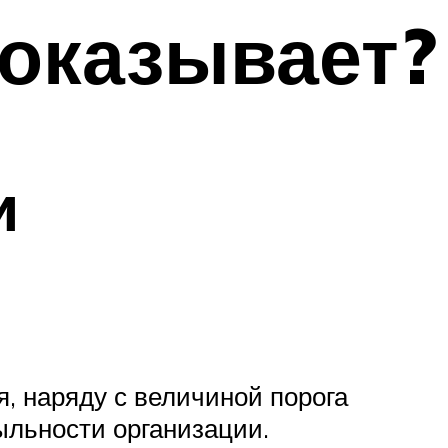
показывает?
и
я, наряду с величиной порога
льности организации.