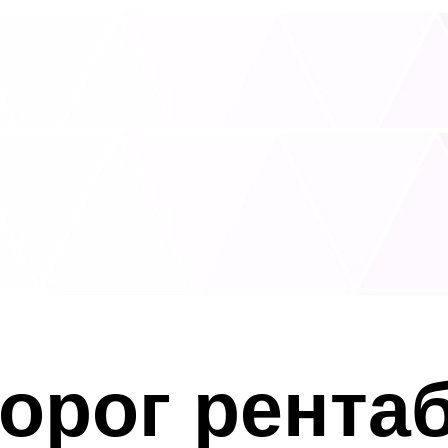
порог рента