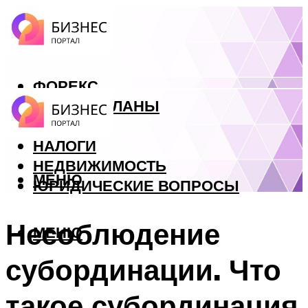
ФОРЕКС
БИЗНЕС ПЛАНЫ
КРЕДИТЫ
НАЛОГИ
НЕДВИЖИМОСТЬ
МЕНЮ
ЮРИДИЧЕСКИЕ ВОПРОСЫ
Несоблюдение
МЕНЮ
субординации. Что
такое субординация