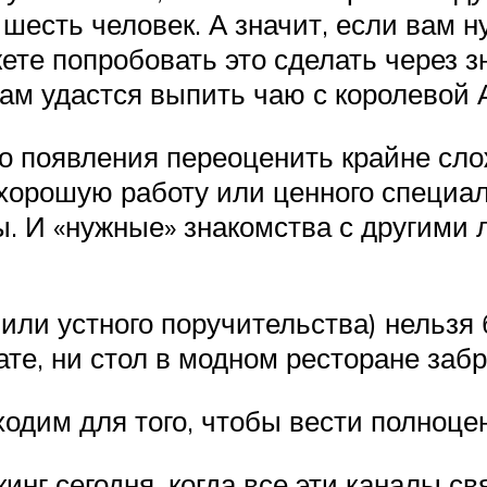
шесть человек. А значит, если вам ну
ете попробовать это сделать через 
вам удастся выпить чаю с королевой А
о появления переоценить крайне сло
хорошую работу или ценного специал
ы. И «нужные» знакомства с другими 
ли устного поручительства) нельзя 
те, ни стол в модном ресторане заб
ходим для того, чтобы вести полноц
инг сегодня, когда все эти каналы св