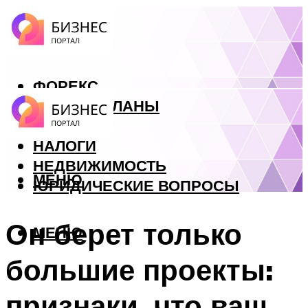
ФОРЕКС
БИЗНЕС ПЛАНЫ
КРЕДИТЫ
НАЛОГИ
НЕДВИЖИМОСТЬ
МЕНЮ
ЮРИДИЧЕСКИЕ ВОПРОСЫ
Он берет только
МЕНЮ
большие проекты:
признаки, что ваш