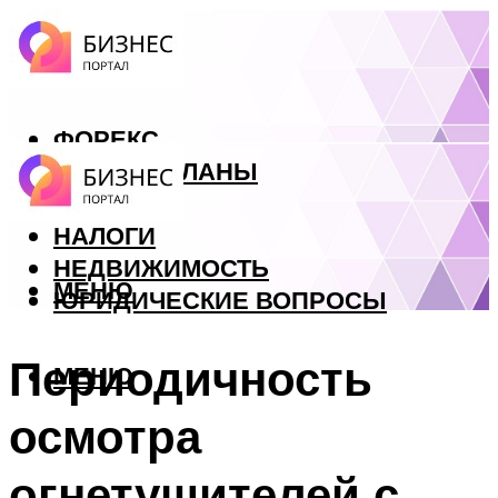
ФОРЕКС
БИЗНЕС ПЛАНЫ
КРЕДИТЫ
НАЛОГИ
НЕДВИЖИМОСТЬ
МЕНЮ
ЮРИДИЧЕСКИЕ ВОПРОСЫ
Периодичность
МЕНЮ
осмотра
огнетушителей с