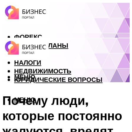
ФОРЕКС
БИЗНЕС ПЛАНЫ
КРЕДИТЫ
НАЛОГИ
НЕДВИЖИМОСТЬ
МЕНЮ
ЮРИДИЧЕСКИЕ ВОПРОСЫ
Почему люди,
МЕНЮ
которые постоянно
жалуются, вредят