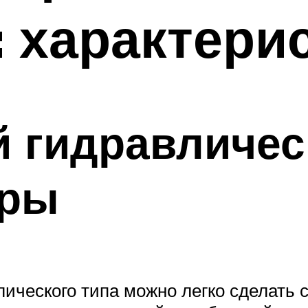
 характери
 гидравличес
уры
ического типа можно легко сделать 