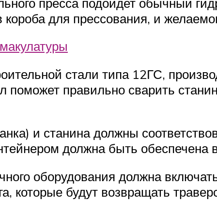
льного пресса подойдет обычный гид
 короба для прессования, и желаемо
 макулатуры
роительной стали типа 12ГС, произв
л поможет правильно сварить станин
анка) и станина должны соответство
онтейнером должна быть обеспечена 
очного оборудования должна включат
га, которые будут возвращать травер