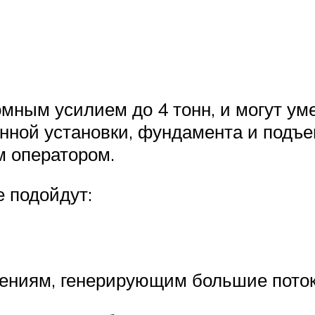
омным усилием до 4 тонн, и могут у
янной установки, фундамента и подъ
м оператором.
 подойдут:
ниям, генерирующим большие потоки