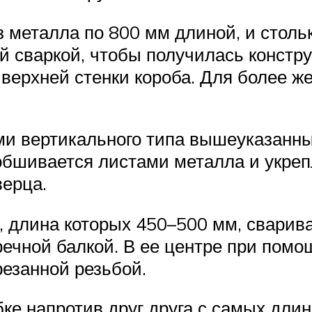
з металла по 800 мм длиной, и столь
й сваркой, чтобы получилась констру
 верхней стенки короба. Для более 
ми вертикального типа вышеуказанны
обшивается листами металла и укреп
верца.
 длина которых 450–500 мм, сварива
ечной балкой. В ее центре при помо
резанной резьбой.
бке напротив друг друга с самых дли