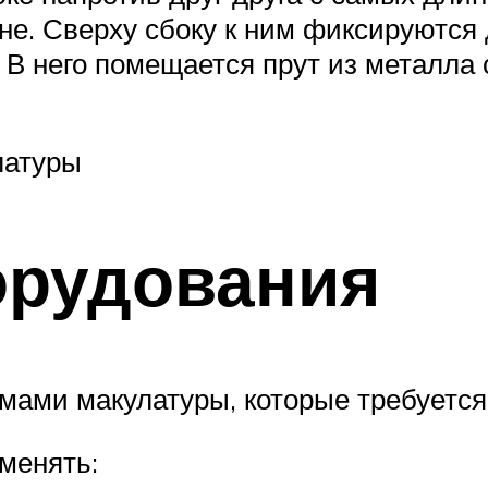
е. Сверху сбоку к ним фиксируются 
В него помещается прут из металла 
латуры
орудования
ами макулатуры, которые требуется
менять: