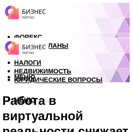
ФОРЕКС
БИЗНЕС ПЛАНЫ
КРЕДИТЫ
НАЛОГИ
НЕДВИЖИМОСТЬ
МЕНЮ
ЮРИДИЧЕСКИЕ ВОПРОСЫ
Работа в
МЕНЮ
виртуальной
реальности снижает