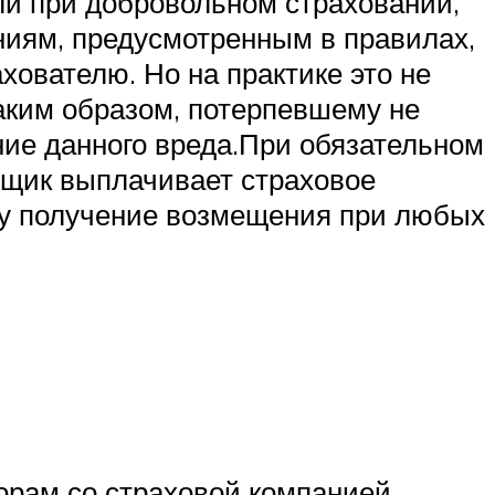
ли при добровольном страховании,
ниям, предусмотренным в правилах,
ователю. Но на практике это не
Таким образом, потерпевшему не
ние данного вреда.При обязательном
вщик выплачивает страховое
му получение возмещения при любых
орам со страховой компанией.