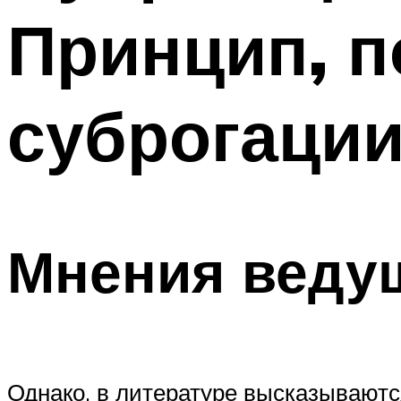
Принцип, п
суброгаци
Мнения веду
Однако, в литературе высказываются