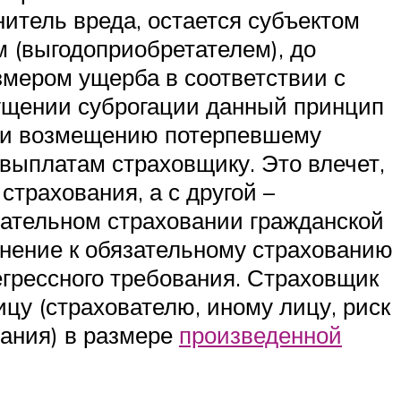
нитель вреда, остается субъектом
 (выгодоприобретателем), до
мером ущерба в соответствии с
ущении суброгации данный принцип
и и возмещению потерпевшему
выплатам страховщику. Это влечет,
страхования, а с другой –
зательном страховании гражданской
енение к обязательному страхованию
егрессного требования. Страховщик
цу (страхователю, иному лицу, риск
вания) в размере
произведенной