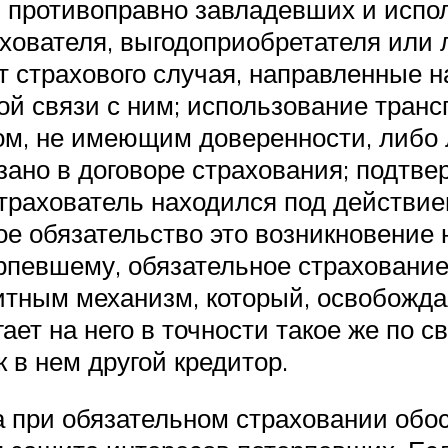
 противоправно завладевших и испо
хователя, выгодоприобретателя или
т страхового случая, направленные н
й связи с ним; использование транс
ом, не имеющим доверенности, либо 
зано в договоре страхования; подтве
страхователь находился под действие
е обязательство это возникновение н
рпевшему, обязательное страховани
итным механизм, который, освобожда
ает на него в точности такое же по 
к в нем другой кредитор.
а при обязательном страховании обо