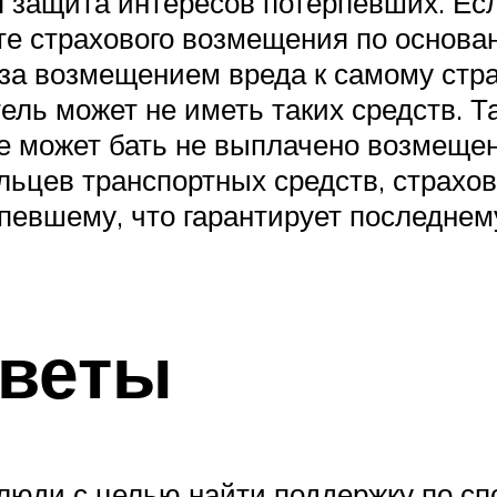
я защита интересов потерпевших. Ес
те страхового возмещения по основа
за возмещением вреда к самому страх
тель может не иметь таких средств. 
ще может бать не выплачено возмеще
льцев транспортных средств, страхо
певшему, что гарантирует последне
тветы
люди с целью найти поддержку по сп