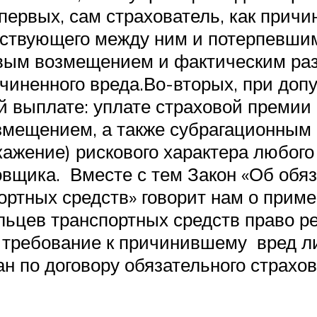
ервых, сам страхователь, как причи
ествующего между ним и потерпевшим
ым возмещением и фактическим раз
чиненного вреда.Во-вторых, при доп
ой выплате: уплате страховой преми
змещением, а также субрагационным 
кажение) рискового характера любого 
вщика. Вместе с тем Закон «Об обя
ортных средств» говорит нам о прим
льцев транспортных средств право р
 требование к причинившему вред ли
ан по договору обязательного страхо