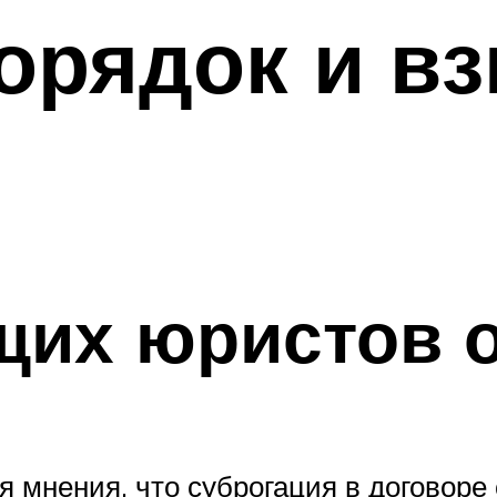
орядок и в
и
щих юристов о
 мнения, что суброгация в договоре