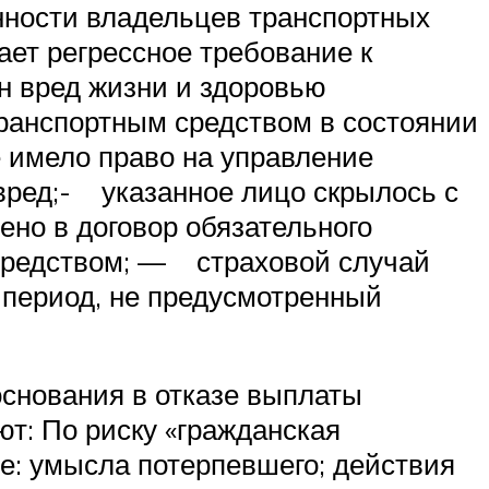
нности владельцев транспортных
ает регрессное требование к
н вред жизни и здоровью
ранспортным средством в состоянии
е имело право на управление
вред;- указанное лицо скрылось с
но в договор обязательного
 средством; — страховой случай
 период, не предусмотренный
основания в отказе выплаты
т: По риску «гражданская
е: умысла потерпевшего; действия