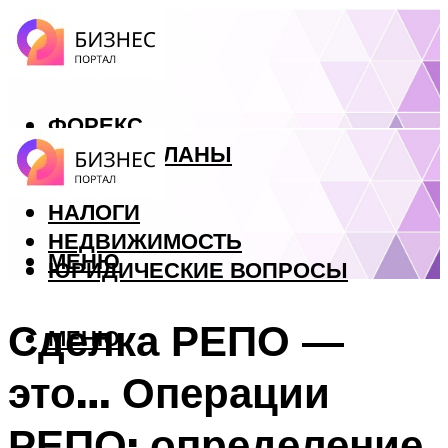
ФОРЕКС
БИЗНЕС ПЛАНЫ
КРЕДИТЫ
НАЛОГИ
НЕДВИЖИМОСТЬ
МЕНЮ
ЮРИДИЧЕСКИЕ ВОПРОСЫ
Сделка РЕПО —
МЕНЮ
это… Операции
РЕПО: определение,