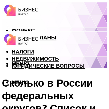
ФОРЕКС
БИЗНЕС ПЛАНЫ
КРЕДИТЫ
НАЛОГИ
НЕДВИЖИМОСТЬ
МЕНЮ
ЮРИДИЧЕСКИЕ ВОПРОСЫ
Сколько в России
МЕНЮ
федеральных
округов? Список и