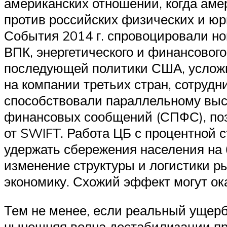
американских отношений, когда амер
против российских физических и юр
События 2014 г. спровоцировали но
ВПК, энергетического и финансовог
последующей политики США, усложн
на компании третьих стран, сотрудн
способствовали параллельному вы
финансовых сообщений (СПФС), позв
от SWIFT. Работа ЦБ с процентной 
удержать сбережения населения на 
изменение структуры и логистики р
экономику. Схожий эффект могут ока
Тем не менее, если реальный ущерб
нынешняя волна дестабилизации пр