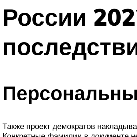
России 202
последств
Персональны
Также проект демократов накладыва
Конкретные фамилии в документе н