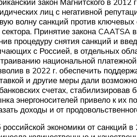
иканский закон Магнитского в 2012 
идических лиц с негативной репутац
вую волну санкций против ключевых
о сектора. Принятие закона CAATSA 
ив процедуру снятия санкций и вве
ичающих с Россией, в отдельных обла
страиванию национальной платежной
олив в 2022 г. обеспечить поддерж
ставкой и другие меры дали возможно
банковских счетах, стабилизировав б
ынка энергоносителей привело к их 
зать доходы и от продовольственного
 российской экономики от санкций в 
инесла количественные и качественн