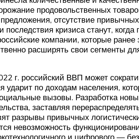
орожание продовольственных товаро
 предложения, отсутствие привычных 
 последствия кризиса станут, когда 
 российские компании, которые ране
ственно расширять свои сегменты д
022 г. российский ВВП может сократи
я ударит по доходам населения, кот
и социальные вызовы. Разработка нов
ельства, заставляя перераспределят
вят разрывы привычных логистически
тся невозможность функционировани
котехнологичного и цифрового — без