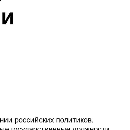
 и
нии российских политиков.
ые государственные должности.