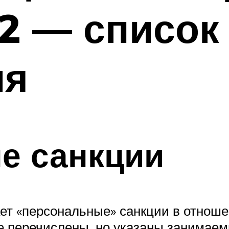
2 — список
ия
е санкции
ет «персональные» санкции в отноше
е перечислены, но указаны занимаем