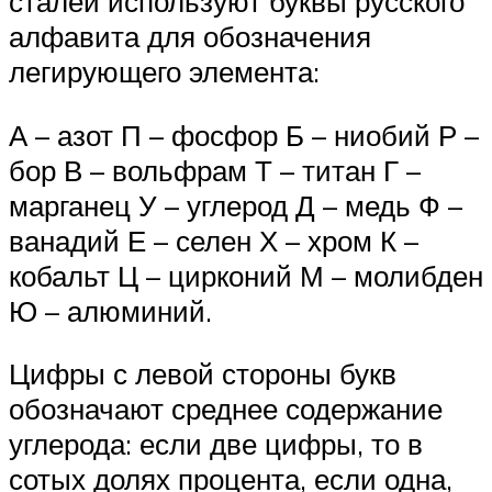
сталей используют буквы русского
алфавита для обозначения
легирующего элемента:
А – азот П – фосфор Б – ниобий Р –
бор В – вольфрам Т – титан Г –
марганец У – углерод Д – медь Ф –
ванадий Е – селен Х – хром К –
кобальт Ц – цирконий М – молибден
Ю – алюминий.
Цифры с левой стороны букв
обозначают среднее содержание
углерода: если две цифры, то в
сотых долях процента, если одна,