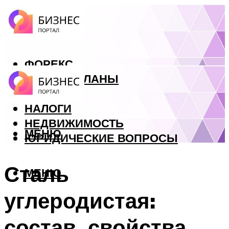
ФОРЕКС
БИЗНЕС ПЛАНЫ
КРЕДИТЫ
НАЛОГИ
НЕДВИЖИМОСТЬ
МЕНЮ
ЮРИДИЧЕСКИЕ ВОПРОСЫ
Сталь
МЕНЮ
углеродистая:
состав, свойства,