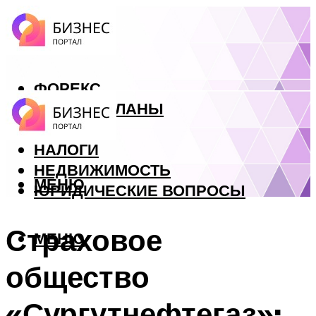
ФОРЕКС
БИЗНЕС ПЛАНЫ
КРЕДИТЫ
НАЛОГИ
НЕДВИЖИМОСТЬ
МЕНЮ
ЮРИДИЧЕСКИЕ ВОПРОСЫ
Страховое
МЕНЮ
общество
«Сургутнефтегаз»: