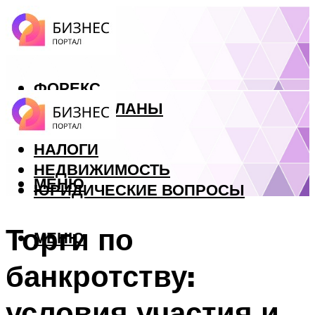
ФОРЕКС
БИЗНЕС ПЛАНЫ
КРЕДИТЫ
НАЛОГИ
НЕДВИЖИМОСТЬ
МЕНЮ
ЮРИДИЧЕСКИЕ ВОПРОСЫ
Торги по
МЕНЮ
банкротству:
условия участия и